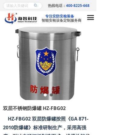
热线电话：
400-8225-668
ꄙ
首页
专注安防安检装备
끀
产品中心
智能安检设备定制服务商
X射线安检机系列
ꁕ
安检门系列
ꁕ
金属探测器系列
ꁕ
车底安全检查系列
ꁕ
爆炸物探测仪系列
ꁕ
危险液探探测仪系列
ꁕ
双层不锈钢防爆罐 HZ-FBG02
访客机/闸机/认证比对
ꁕ
HZ-FBG02 双层防爆罐按照《GA 871-
2010防爆罐》标准研制生产，采用高强
金属检测机系列
ꁕ