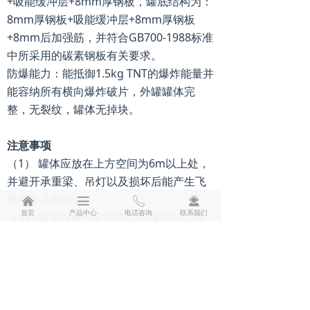
+吸能缓冲层+8mm厚钢板，罐底结构为：
8mm厚钢板+吸能缓冲层+8mm厚钢板
联系我们
+8mm后加强筋，并符合GB700-1988标准
中所采用的碳素钢板有关要求。
防爆能力：能抵御1.5kg TNT的爆炸能量并
能容纳所有横向爆炸破片，外罐罐体完
整，无裂纹，罐体无掉块。
注意事项
（1） 罐体应放在上方空间为6m以上处，
并避开承重梁、吊灯以及损坏后能产生飞
溅物伤人的物件。
낀
끀
ꂅ
끤
首页
产品中心
电话咨询
联系我们
（2） 罐体虽有一定消声，防爆功能，但
在近距离和室内爆 炸声音很大，人员应保
持4m安全距离，并保护耳膜。
（3） 发现爆 炸物后应由专业人员轻拿
（最好运用机械手）迅速放入罐内，用牵
引装置拉向室外空旷地带
。