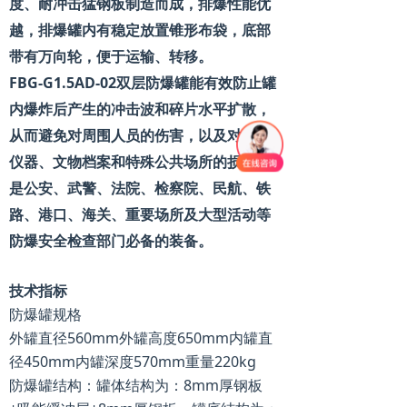
度、耐冲击猛钢板制造而成，排爆性能优
排爆设备系列
ꁕ
越，排爆罐内有稳定放置锥形布袋，底部
带有万向轮，便于运输、转移。
防疫测温系列
ꁕ
FBG-G1.5AD-
02双层防爆罐能有效防止罐
客户案例
内爆炸后产生的冲击波和碎片水平扩散，
从而避免对周围人员的伤害，以及对贵重
新闻中心
仪器、文物档案和特殊公共场所的损坏。
服务支持
是公安、武警、法院、检察院、民航、铁
路、港口、海关、重要场所及大型活动等
售后服务
ꁕ
防爆安全检查部门必备的装备。
产品租赁
ꁕ
技术指标
关于海智
防爆罐规格
外罐直径560mm外罐高度650mm内罐直
公司简介
ꁕ
径450mm内罐深度570mm重量220kg
防爆罐结构：罐体结构为：8mm厚钢板
荣誉资质
ꁕ