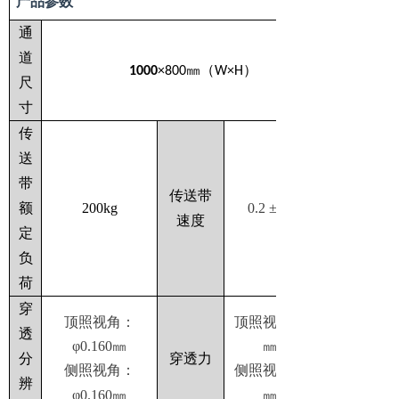
产品参数
排爆设备系列
ꁕ
通
道
防疫测温系列
ꁕ
1000
×800㎜（W×H）
尺
客户案例
寸
传
新闻中心
送
服务支持
带
传送带
额
200kg
0.2 ±0.02m/s
速度
售后服务
ꁕ
定
负
产品租赁
ꁕ
荷
关于海智
穿
顶照视角：
顶照视角：＞40
透
公司简介
ꁕ
φ0.160㎜
㎜钢板
分
穿透力
侧照视角：
侧照视角：＞40
荣誉资质
ꁕ
辨
φ0.160㎜
㎜钢板