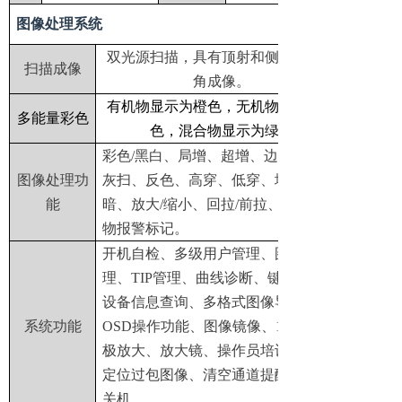
图像处理系统
双光源扫描，具有顶射和侧射两个视
扫描成像
角成像。
有机物显示为橙色，无机物显示为蓝
多能量彩色
色，混合物显示为绿色
彩色/黑白、局增、超增、边缘增强、
图像处理功
灰扫、反色、高穿、低穿、增亮、减
能
暗、放大/缩小、回拉/前拉、可疑有机
物报警标记。
开机自检、多级用户管理、图像管
理、TIP管理、曲线诊断、键盘诊断、
设备信息查询、多格式图像导出、
系统功能
OSD操作功能、图像镜像、1-64倍无
极放大、放大镜、操作员培训、精确
定位过包图像、清空通道提醒、一键
关机。