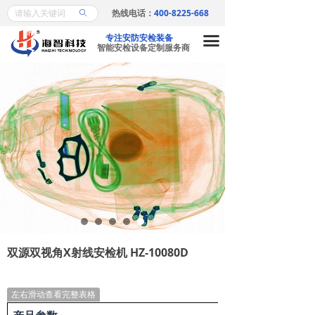
热线电话：
400-8225-668
ꄙ
首页
专注安防安检装备
끀
产品中心
智能安检设备定制服务商
X射线安检机系列
ꁕ
安检门系列
ꁕ
金属探测器系列
ꁕ
车底安全检查系列
ꁕ
爆炸物探测仪系列
ꁕ
危险液探探测仪系列
ꁕ
双源双视角X射线安检机 HZ-10080D
访客机/闸机/认证比对
ꁕ
左右滑动查看完整表格
金属检测机系列
ꁕ