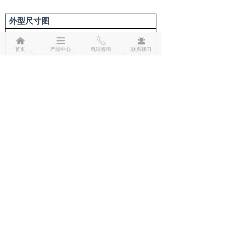
外型尺寸图
낀
끀
ꂅ
끤
首页
产品中心
电话咨询
联系我们
检测效果图
第一视角检测效果
第二视角检测效果
图
（
正视图
）
图
（
侧视图
）
案例一