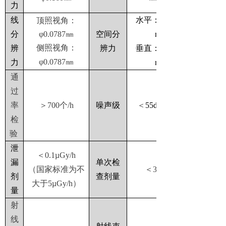
力
联系我们
线
水平：直径
1.0
顶照视角：
分
φ0.0787㎜
空间分
mm
侧照视角：
辨
辨力
垂直：直径
1.0
φ0.0787㎜
力
mm
通
过
率
＞700个/h
噪声级
＜
55dB（A）
检
验
泄
＜0.1µGy/h
漏
单次检
（国家标准为不
＜3.0
µGy
剂
查剂量
大于
5µGy/h）
量
射
线