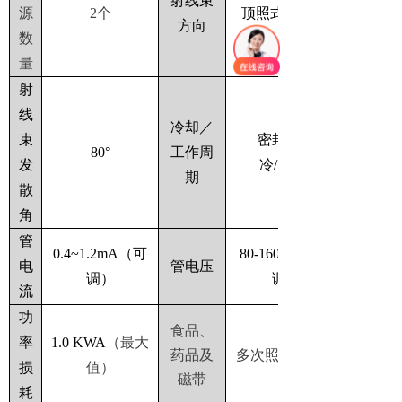
射线束
源
2个
顶照式/侧照式
方向
数
量
射
线
冷却／
束
密封式油
80°
工作周
发
冷/100％
期
散
角
管
0.4~1.2mA（可
80-160 KV（可
电
管电压
调）
调）
流
功
食品、
率
1.0
KWA
（最大
药品及
多次照射无影响
损
值）
磁带
耗