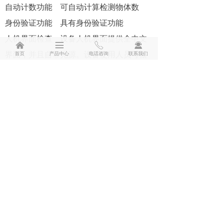
自动计数功能 可自动计算检测物体数
身份验证功能 具有身份验证功能
人机界面检查 设备人机界面提供全中文
낀
끀
ꂅ
끤
界面，并且自带光源。设备使用人员可根
首页
产品中心
电话咨询
联系我们
据工作环境通过键盘调节设备参数
检测方式 独家首创的瓶底检测方式
采样方式 非接触式采样
报警方式 声/光报警/液晶图文显示，单独
关闭报警声音
报警复位 设备在发生报警后能够手动或
自动复位，以便进行下一次检测
数据存储检查 液体检测结果存储及检索
功能，存储量10000次检测，并能够用标
准网络接口或USB等接口将数据导出，可