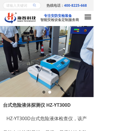
热线电话：
400-8225-668
ꄙ
首页
专注安防安检装备
끀
产品中心
智能安检设备定制服务商
X射线安检机系列
ꁕ
安检门系列
ꁕ
金属探测器系列
ꁕ
车底安全检查系列
ꁕ
爆炸物探测仪系列
ꁕ
危险液探探测仪系列
ꁕ
台式危险液体探测仪 HZ-YT300D
访客机/闸机/认证比对
ꁕ
HZ-YT300D台式危险液体检查仪，该产
金属检测机系列
ꁕ