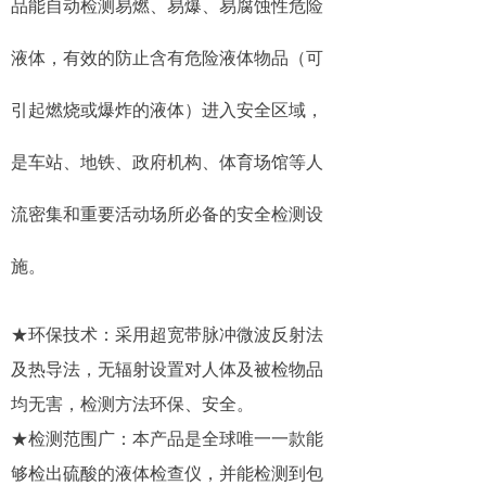
品能自动检测易燃、易爆、易腐蚀性危险
排爆设备系列
ꁕ
液体，有效的防止含有危险液体物品（可
防疫测温系列
ꁕ
引起燃烧或爆炸的液体）进入安全区域，
客户案例
是车站、地铁、政府机构、体育场馆等人
新闻中心
流密集和重要活动场所必备的安全检测设
服务支持
施。
售后服务
ꁕ
产品租赁
ꁕ
★环保技术：采用超宽带
脉冲微波反射法
及热导法，无辐射设置对人体及被检物品
关于海智
均无害，检测方法环保、安全。
公司简介
ꁕ
★检测范围广：本产品是全球唯一一款能
荣誉资质
ꁕ
够检出硫酸的液体检查仪，并能检测到包